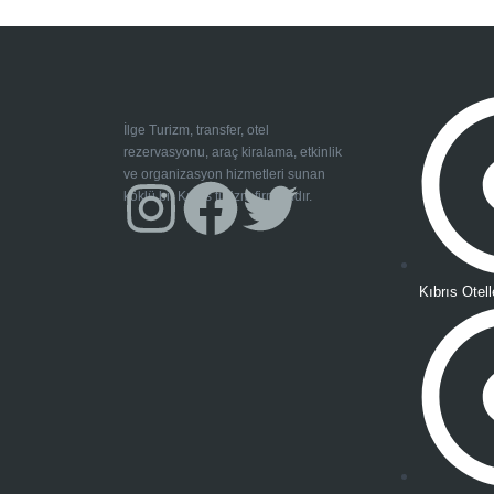
İlge Turizm
, transfer, otel
rezervasyonu, araç kiralama, etkinlik
ve organizasyon hizmetleri sunan
köklü bir Kıbrıs turizm firmasıdır.
Kıbrıs Otell