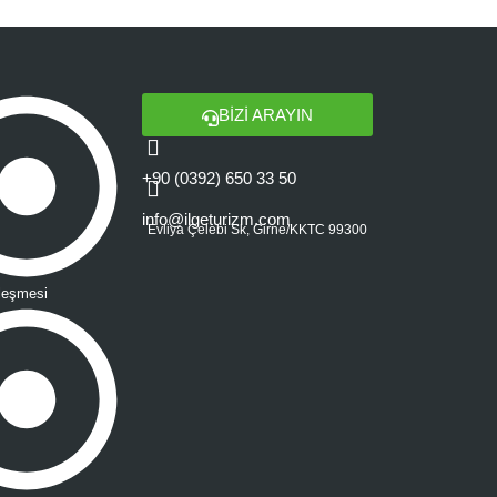
BİZİ ARAYIN
+90 (0392) 650 33 50
info@ilgeturizm.com
Evliya Çelebi Sk, Girne/KKTC 99300
leşmesi