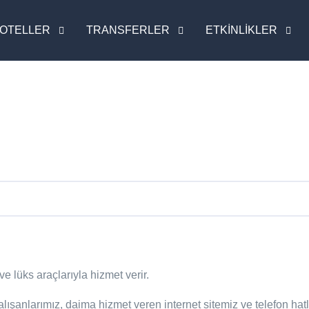
OTELLER
TRANSFERLER
ETKİNLİKLER
ve lüks araçlarıyla hizmet verir.
lışanlarımız, daima hizmet veren internet sitemiz ve telefon hat