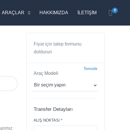
0
ARAÇLAR
HAKKIMIZDA
İLETİŞİM
Fiyat için talep formunu
doldurun
Temizle
Araç Modeli
Transfer Detayları
ALIŞ NOKTASI *
larımız