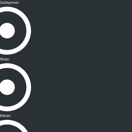
Sözleşmesi
tikası
litikası