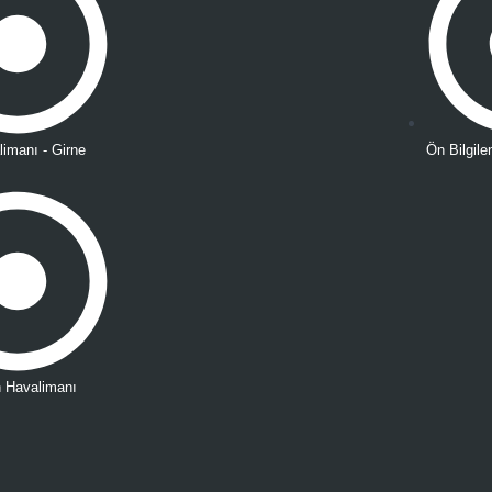
imanı - Girne
Ön Bilgil
n Havalimanı